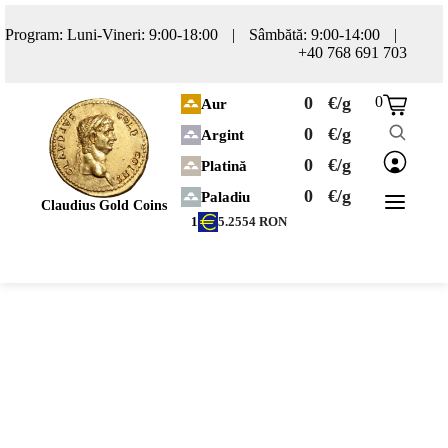
Program: Luni-Vineri: 9:00-18:00
|
Sâmbătă: 9:00-14:00
|
+40 768 691 703
0
€/g
0
Aur
0
€/g
Argint
0
€/g
Platină
0
€/g
Paladiu
Claudius Gold Coins
1
5.2554
RON